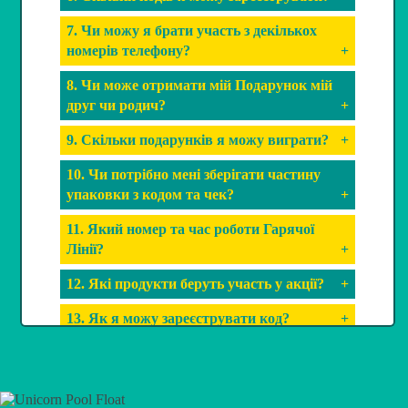
7. Чи можу я брати участь з декількох
номерів телефону?
+
8. Чи може отримати мій Подарунок мій
друг чи родич?
+
9. Скільки подарунків я можу виграти?
+
10. Чи потрібно мені зберігати частину
упаковки з кодом та чек?
+
11. Який номер та час роботи Гарячої
Лінії?
+
12. Які продукти беруть участь у акції?
+
13. Як я можу зареєструвати код?
+
14. Коли я можу зареєструвати код?
+
15. Як дізнатись, що я став переможцем?
+